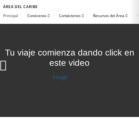
ÁREA DEL CARIBE
Principal
Conócenos
Contáctenos
Recursos del Área
R
Tu viaje comienza dando click en
este video