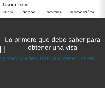
ÁREA DEL CARIBE
Principal
Conócenos
Contáctenos
Recursos del Área
R
Lo primero que debo saber para
obtener una visa