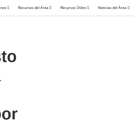
enos
Recursos del Área
Recursos Útiles
Noticias del Área
sto
a
por
n