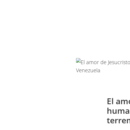
El amo
human
terre