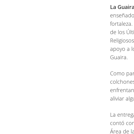
La Guair
enseñado 
fortaleza.
de los Úl
Religioso
apoyo a l
Guaira.
Como parte
colchones
enfrentan
aliviar a
La entreg
contó con 
Área de l