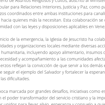
erio de Asuntos Religiosos y Cultos, adscrito al Minister
ular para Relaciones Interiores, Justicia y Paz, como p
rzos coordinados entre ambas instituciones para canali
a hacia quienes más la necesitan. Esta colaboración se 
midad con las leyes y disposiciones aplicables en Vene
inicio de la emergencia, la Iglesia de Jesucristo ha col
idades y organizaciones locales mediante diversas acc
a humanitaria, incluyendo apoyo alimentario, insumos 
necesidad y acompañamiento a las comunidades afect
uerzos reflejan la convicción de que servir a los demás
 seguir el ejemplo del Salvador y fortalecer la espera
as dificultades.
oca marcada por grandes desafíos, iniciativas como e
 el poder transformador del servicio cristiano y la imp
ar unidos para llevar alivio, esperanza y consuelo a qu