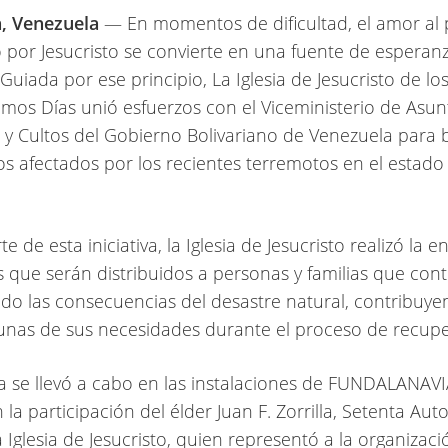
a, Venezuela
— En momentos de dificultad, el amor al 
por Jesucristo se convierte en una fuente de esperanz
 Guiada por ese principio, La Iglesia de Jesucristo de lo
timos Días unió esfuerzos con el Viceministerio de Asun
s y Cultos del Gobierno Bolivariano de Venezuela para 
os afectados por los recientes terremotos en el estado
 de esta iniciativa, la Iglesia de Jesucristo realizó la e
 que serán distribuidos a personas y familias que con
do las consecuencias del desastre natural, contribuye
lgunas de sus necesidades durante el proceso de recup
a se llevó a cabo en las instalaciones de FUNDALANAVI
la participación del élder Juan F. Zorrilla, Setenta Aut
a Iglesia de Jesucristo, quien representó a la organizaci