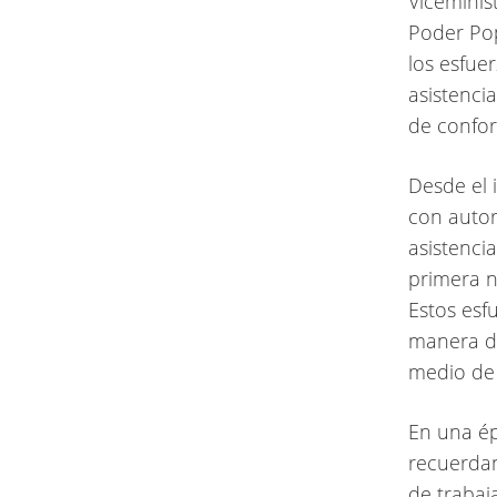
Viceminist
Poder Pop
los esfue
asistenci
de confor
Desde el 
con autor
asistenci
primera 
Estos esf
manera de
medio de l
En una ép
recuerdan
de trabaj