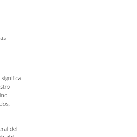
 significa
stro
sino
dos,
eral del