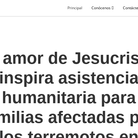
Principal
Conócenos
Contáct
 amor de Jesucri
inspira asistenci
humanitaria para
milias afectadas 
los terremotos e