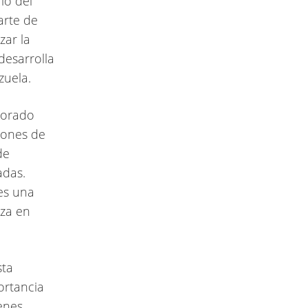
io del
arte de
zar la
desarrolla
zuela.
aborado
iones de
de
adas.
 es una
nza en
sta
ortancia
ienes