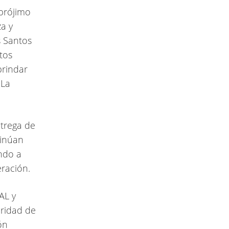
prójimo
a y
s Santos
tos
brindar
 La
ntrega de
tinúan
ndo a
eración.
AL y
oridad de
ón