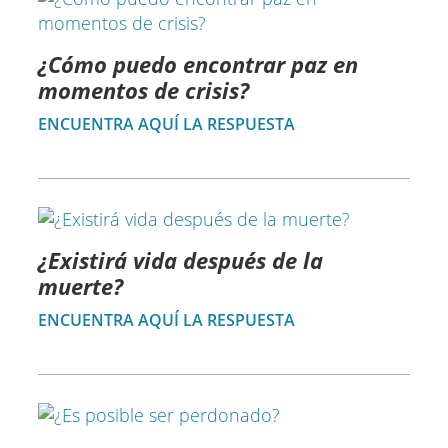
¿Cómo puedo encontrar paz en
momentos de crisis?
ENCUENTRA AQUÍ LA RESPUESTA
¿Existirá vida después de la
muerte?
ENCUENTRA AQUÍ LA RESPUESTA