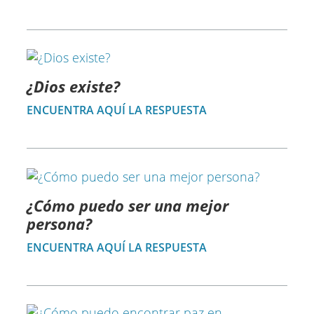
¿Dios existe?
ENCUENTRA AQUÍ LA RESPUESTA
¿Cómo puedo ser una mejor
persona?
ENCUENTRA AQUÍ LA RESPUESTA