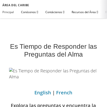
ÁREA DEL CARIBE
Principal
Conócenos
Contáctenos
Recursos del Área
R
Es Tiempo de Responder las
Preguntas del Alma
English
|
French
Explora las preguntas y encuentra la