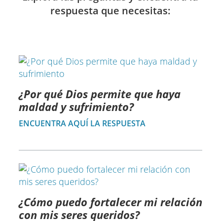
respuesta que necesitas:
¿Por qué Dios permite que haya
maldad y sufrimiento?
ENCUENTRA AQUÍ LA RESPUESTA
¿Cómo puedo fortalecer mi relación
con mis seres queridos?