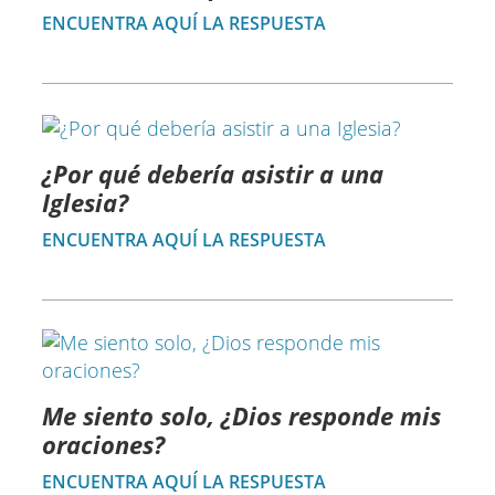
ENCUENTRA AQUÍ LA RESPUESTA
¿Por qué debería asistir a una
Iglesia?
ENCUENTRA AQUÍ LA RESPUESTA
Me siento solo, ¿Dios responde mis
oraciones?
ENCUENTRA AQUÍ LA RESPUESTA