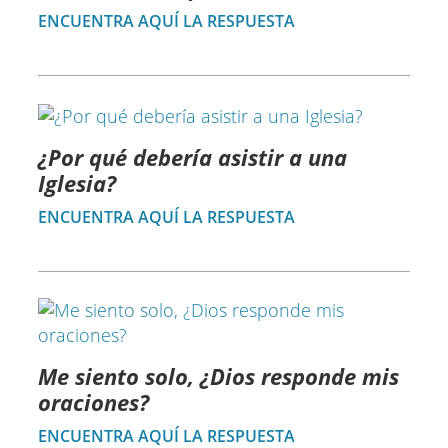
ENCUENTRA AQUÍ LA RESPUESTA
¿Por qué debería asistir a una
Iglesia?
ENCUENTRA AQUÍ LA RESPUESTA
Me siento solo, ¿Dios responde mis
oraciones?
ENCUENTRA AQUÍ LA RESPUESTA