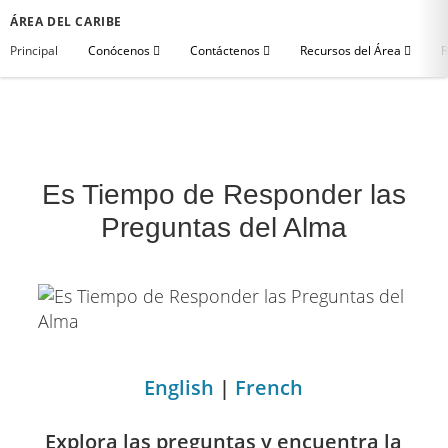
ÁREA DEL CARIBE
Principal
Conócenos
Contáctenos
Recursos del Área
R
Es Tiempo de Responder las
Preguntas del Alma
English
|
French
Explora las preguntas y encuentra la